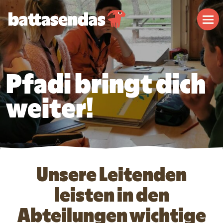
Naviga
Pfadi bringt dich
weiter!
Unsere Leitenden
leisten in den
Abteilungen wichtige