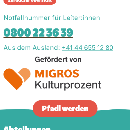
Zurück zur Übersicht
Notfallnummer für Leiter:innen
0800 22 36 39
Aus dem Ausland:
+41 44 655 12 80
Pfadi werden
Abteilungen
Footer-Hauptnavigation