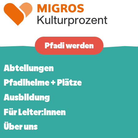
Pfadi werden
Abteilungen
Footer-Hauptnavigation
Pfadiheime + Plätze
Ausbildung
Für Leiter:innen
Über uns